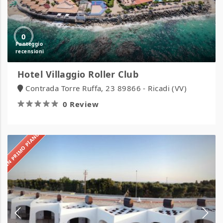
0
Hotel Villaggio Roller Club
Contrada Torre Ruffa, 23 89866 - Ricadi (VV)
0 Review
IN PRIMO PIANO
La
Casarana
Resort
&
Spa