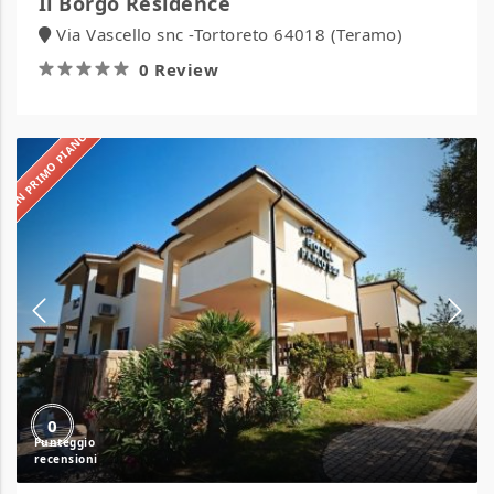
Il Borgo Residence
Via Vascello snc -Tortoreto 64018 (Teramo)
0 Review
IN PRIMO PIANO
Hotel
Parco
Blu
0