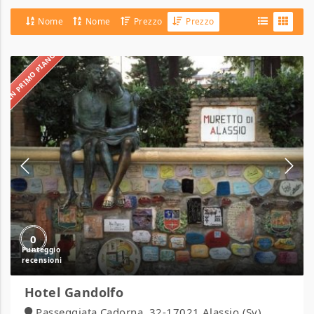
Nome
Nome
Prezzo
Prezzo
IN PRIMO PIANO
Hotel
Gandolfo
0
Hotel Gandolfo
Passeggiata Cadorna, 32-17021 Alassio (Sv),