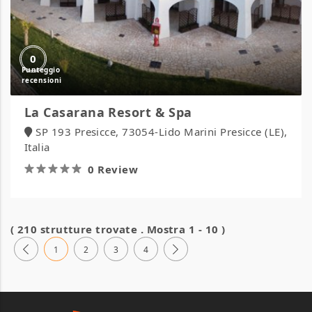
0
La Casarana Resort & Spa
SP 193 Presicce, 73054-Lido Marini Presicce (LE),
Italia
0 Review
( 210 strutture trovate . Mostra 1 - 10 )
1
2
3
4