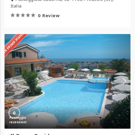
Italia
0 Review
IN PRIMO PIANO
Il
Borgo
Residence
0