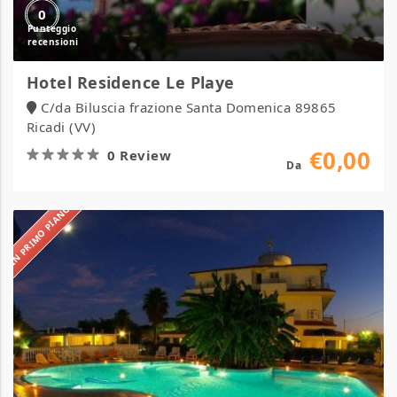
0
Hotel Residence Le Playe
C/da Biluscia frazione Santa Domenica 89865
Ricadi (VV)
€0,00
0 Review
Da
IN PRIMO PIANO
Hotel
Eolo