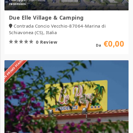
Due Elle Village & Camping
Contrada Concio Vecchio-87064-Marina di
Schiavonea (CS), Italia
€0,00
0 Review
Da
IN PRIMO PIANO
Hotel
Residence
Le
Playe