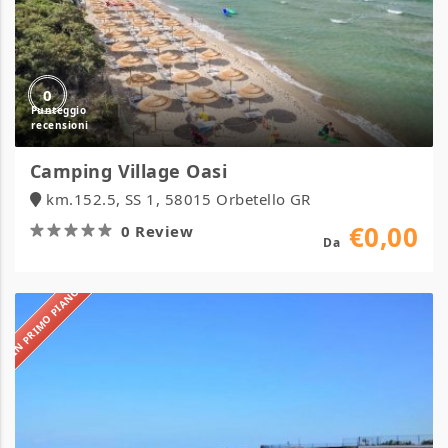
0
Camping Village Oasi
km.152.5, SS 1, 58015 Orbetello GR
€0,00
0 Review
Da
IN PRIMO PIANO
Hotel
delle
Stelle
Beach
Resort