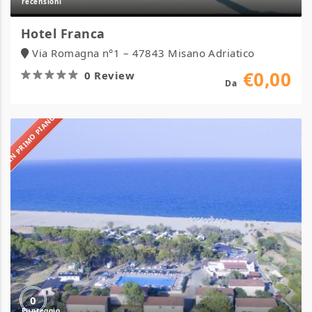
Hotel Franca
Via Romagna n°1 – 47843 Misano Adriatico
€0,00
0 Review
Da
IN PRIMO PIANO
Due
Elle
Village
&
Camping
0