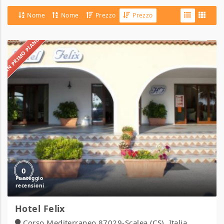
Nome
Nome
Prezzo
Prezzo
IN PRIMO PIANO
Hotel
Felix
0
Hotel Felix
Corso Mediterraneo 87029-Scalea (CS), Italia