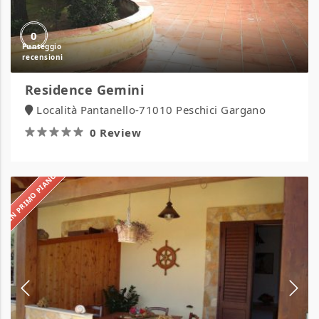
0
Residence Gemini
Località Pantanello-71010 Peschici Gargano
0 Review
IN PRIMO PIANO
Residence
Ficodindia