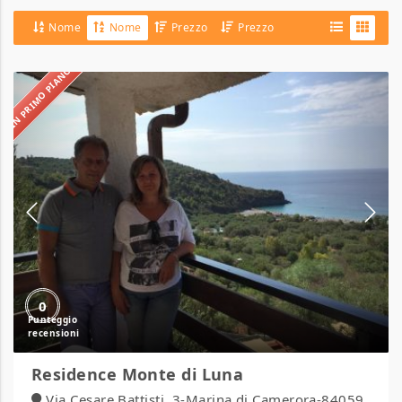
Nome
Nome
Prezzo
Prezzo
IN PRIMO PIANO
Residence
Monte
di
Luna
0
Residence Monte di Luna
Via Cesare Battisti, 3-Marina di Camerora-84059