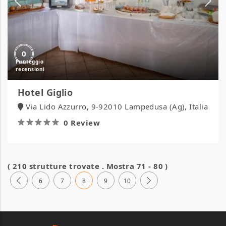
0
Hotel Giglio
Via Lido Azzurro, 9-92010 Lampedusa (Ag), Italia
0 Review
( 210 strutture trovate . Mostra 71 - 80 )
6
7
8
9
10