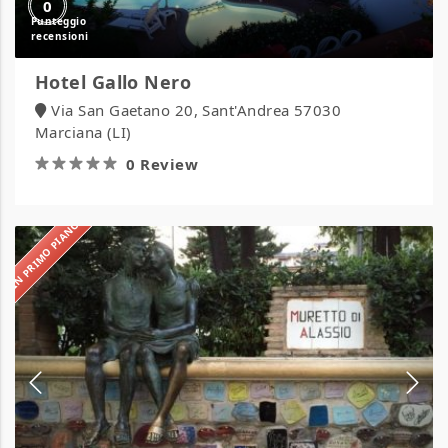
0
Hotel Gallo Nero
Via San Gaetano 20, Sant'Andrea 57030
Marciana (LI)
0 Review
IN PRIMO PIANO
Hotel
Gandolfo