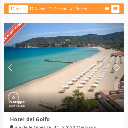
Nome
Nome
Prezzo
Prezzo
IN PRIMO PIANO
Hotel
del
Golfo
0
Hotel del Golfo
Via delle Ginestre, 31, 57030 Marciana