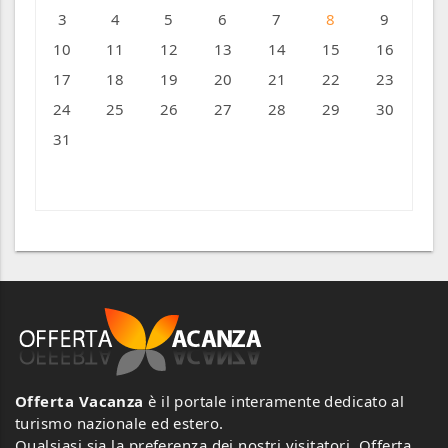
3
4
5
6
7
8
9
10
11
12
13
14
15
16
17
18
19
20
21
22
23
24
25
26
27
28
29
30
31
« Ago
Offerta Vacanza
è il portale interamente dedicato al
turismo nazionale ed estero.
Qualsiasi sia la preferenza dei nostri visitatori, Offerta