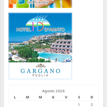
Agosto 2026
L
M
M
G
V
S
D
1
2