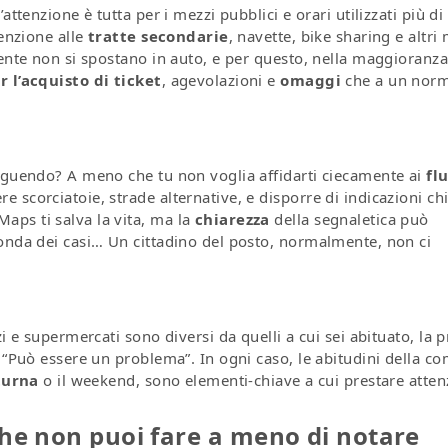
attenzione è tutta per i mezzi pubblici e orari utilizzati più di
tenzione alle
tratte secondarie
, navette, bike sharing e altri
mente non si spostano in auto, e per questo, nella maggioranza
 l’acquisto di ticket
, agevolazioni e
omaggi
che a un norm
seguendo? A meno che tu non voglia affidarti ciecamente ai
flu
 scorciatoie, strade alternative, e disporre di indicazioni ch
ps ti salva la vita, ma la
chiarezza
della segnaletica può
conda dei casi… Un cittadino del posto, normalmente, non ci
 e supermercati sono diversi da quelli a cui sei abituato, la 
: “Può essere un problema”. In ogni caso, le abitudini della c
turna
o il weekend, sono elementi-chiave a cui prestare atte
che non puoi fare a meno di notare