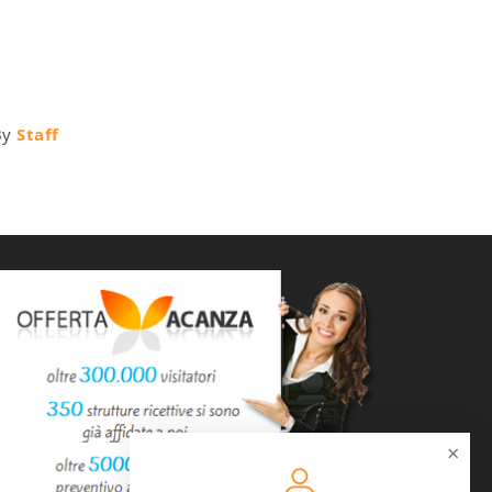
By
Staff
×