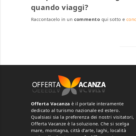
quando viaggi?
Raccontacelo in un
commento
qui sotto e
cond
Offerta Vacanza
è il portale interamente
dedicato al turismo nazionale ed estero.
Qualsiasi sia la preferenza dei nostri visitatori,
Offerta Vacanze è la soluzione. Che si scelga
mare, montagna, città d’arte, laghi, località