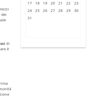
17
18
19
20
21
22
23
 mezzi
24
25
26
27
28
29
30
 dei
31
ale
« Ago
ssi
di
iare è
prima
omunità
nzione