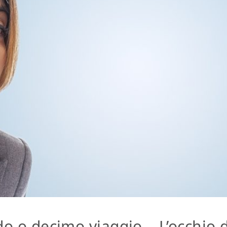
do o decimo viaggio… L’occhio d