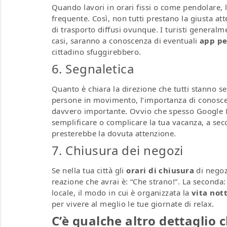
Quando lavori in orari fissi o come pendolare, l’
frequente. Così, non tutti prestano la giusta at
di trasporto diffusi ovunque. I turisti general
casi, saranno a conoscenza di eventuali
app per
cittadino sfuggirebbero.
6. Segnaletica
Quanto è chiara la direzione che tutti stanno 
persone in movimento, l’importanza di conoscere
davvero importante. Ovvio che spesso Google Ma
semplificare o complicare la tua vacanza, a se
presterebbe la dovuta attenzione.
7. Chiusura dei negozi
Se nella tua città gli
orari di chiusura
di negozi
reazione che avrai è: “Che strano!”. La seconda
locale, il modo in cui è organizzata la
vita not
per vivere al meglio le tue giornate di relax.
C’è qualche altro dettaglio 