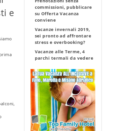
Prenotazioni senza
commissioni, pubblicare
ti e
su Offerta Vacanza
conviene
Vacanze invernali 2019,
sei pronto ad affrontare
 siamo
stress e overbooking?
Vacanze alle Terme, 4
 prima
parchi termali da vedere
balconi,
o