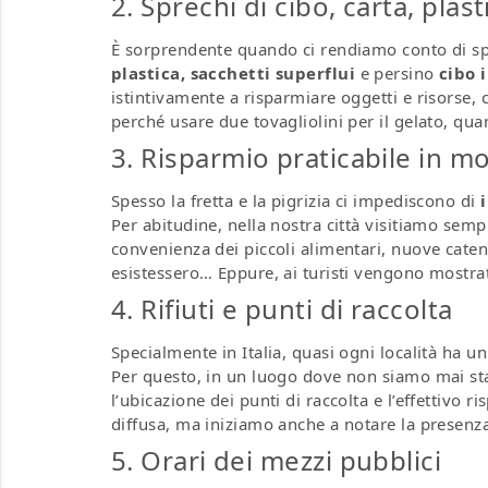
2. Sprechi di cibo, carta, plast
È sorprendente quando ci rendiamo conto di sp
plastica, sacchetti
superflui
e persino
cibo 
istintivamente a risparmiare oggetti e risorse, 
perché usare due tovagliolini per il gelato, qu
3. Risparmio praticabile in mo
Spesso la fretta e la pigrizia ci impediscono di
Per abitudine, nella nostra città visitiamo sem
convenienza dei piccoli alimentari, nuove cat
esistessero… Eppure, ai turisti vengono mostra
4. Rifiuti e punti di raccolta
Specialmente in Italia, quasi ogni località ha u
Per questo, in un luogo dove non siamo mai stati
l’ubicazione dei punti di raccolta e l’effettivo 
diffusa, ma iniziamo anche a notare la presenz
5. Orari dei mezzi pubblici