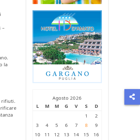
i
i –
ano.
o la
Agosto 2026
rifiuti.
L
M
M
G
V
S
D
rificare
stanza
1
2
3
4
5
6
7
8
9
10
11
12
13
14
15
16