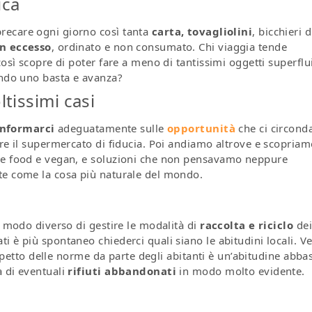
ica
recare ogni giorno così tanta
carta, tovagliolini
, bicchieri d
in eccesso
, ordinato e non consumato. Chi viaggia tende
così scopre di poter fare a meno di tantissimi oggetti superflu
ando uno basta e avanza?
ltissimi casi
informarci
adeguatamente sulle
opportunità
che ci circond
pre il supermercato di fiducia. Poi andiamo altrove e scopriam
ene food e vegan, e soluzioni che non pensavamo neppure
te come la cosa più naturale del mondo.
n modo diverso di gestire le modalità di
raccolta e riciclo
dei 
 è più spontaneo chiederci quali siano le abitudini locali. Ve
rispetto delle norme da parte degli abitanti è un’abitudine abba
a di eventuali
rifiuti abbandonati
in modo molto evidente.