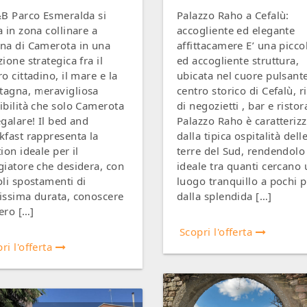
&B Parco Esmeralda si
Palazzo Raho a Cefalù:
a in zona collinare a
accogliente ed elegante
na di Camerota in una
affittacamere E’ una picco
zione strategica fra il
ed accogliente struttura,
ro cittadino, il mare e la
ubicata nel cuore pulsant
agna, meravigliosa
centro storico di Cefalù, r
ibilità che solo Camerota
di negozietti , bar e ristor
egalare! Il bed and
Palazzo Raho è caratteriz
kfast rappresenta la
dalla tipica ospitalità dell
ion ideale per il
terre del Sud, rendendolo 
giatore che desidera, con
ideale tra quanti cercano 
oli spostamenti di
luogo tranquillo a pochi p
issima durata, conoscere
dalla splendida […]
tero […]
Scopri l'offerta
ri l'offerta