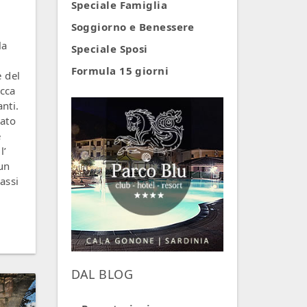
Speciale Famiglia
Soggiorno e Benessere
la
Speciale Sposi
Formula 15 giorni
e del
icca
anti.
zato
e
l’
un
assi
DAL BLOG