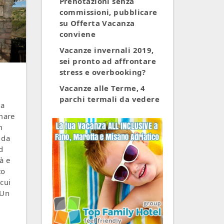
Prenotazioni senza
commissioni, pubblicare
su Offerta Vacanza
conviene
Vacanze invernali 2019,
sei pronto ad affrontare
stress e overbooking?
Vacanze alle Terme, 4
parchi termali da vedere
 a
 mare
m
a da
d
à e
to
cui
 Un