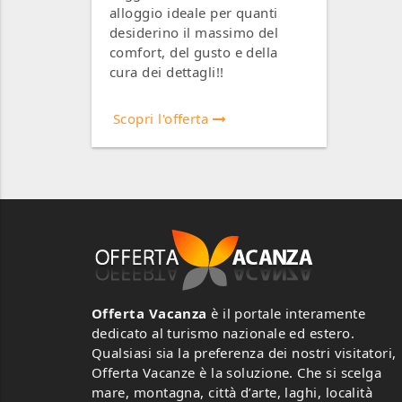
alloggio ideale per quanti
desiderino il massimo del
comfort, del gusto e della
cura dei dettagli!!
Scopri l'offerta
Offerta Vacanza
è il portale interamente
dedicato al turismo nazionale ed estero.
Qualsiasi sia la preferenza dei nostri visitatori,
Offerta Vacanze è la soluzione. Che si scelga
mare, montagna, città d’arte, laghi, località