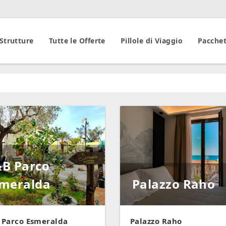
 Strutture
Tutte le Offerte
Pillole di Viaggio
Pacchet
B Parco
meralda
Palazzo Raho
 Parco Esmeralda
Palazzo Raho