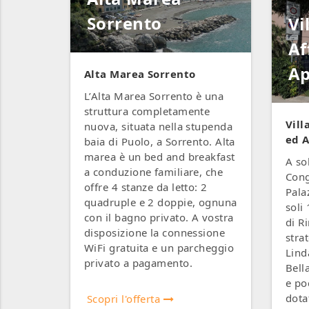
Sorrento
Vi
Af
Ap
Alta Marea Sorrento
L’Alta Marea Sorrento è una
struttura completamente
Vill
nuova, situata nella stupenda
ed 
baia di Puolo, a Sorrento. Alta
marea è un bed and breakfast
A so
a conduzione familiare, che
Cong
offre 4 stanze da letto: 2
Pala
quadruple e 2 doppie, ognuna
soli
con il bagno privato. A vostra
di R
disposizione la connessione
strat
WiFi gratuita e un parcheggio
Lind
privato a pagamento.
Bella
e po
dota
Scopri l'offerta