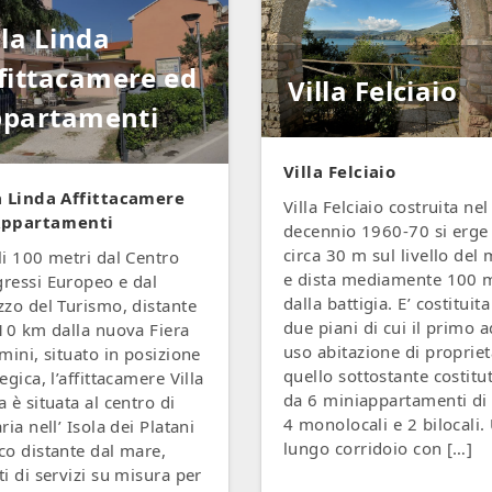
lla Linda
fittacamere ed
Villa Felciaio
partamenti
Villa Felciaio
a Linda Affittacamere
Villa Felciaio costruita nel
Appartamenti
decennio 1960-70 si erge
circa 30 m sul livello del
li 100 metri dal Centro
e dista mediamente 100 
ressi Europeo e dal
dalla battigia. E’ costituit
zzo del Turismo, distante
due piani di cui il primo a
 10 km dalla nuova Fiera
uso abitazione di propriet
imini, situato in posizione
quello sottostante costitu
egica, l’affittacamere Villa
da 6 miniappartamenti di 
a è situata al centro di
4 monolocali e 2 bilocali.
ria nell’ Isola dei Platani
lungo corridoio con […]
co distante dal mare,
ti di servizi su misura per