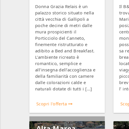
Donna Grazia Relais è un
Il B
palazzo storico situato nella
trov
città vecchia di Gallipoli a
Mari
poche decine di metri dalle
posi
mura prospicienti il
cent
Porticciolo del Canneto,
mont
finemente ristrutturato e
poss
adibito a Bed and Breakfast.
sa r
L’ambiente ricreato è
brea
romantico, semplice e
locat
all’insegna dell’accoglienza e
viag
della familiarità con camere
picc
dalle colorazioni calde e
brev
naturali dotate di tutti i […]
l’ in
Scopri l'offerta
Scop
Alta Marea