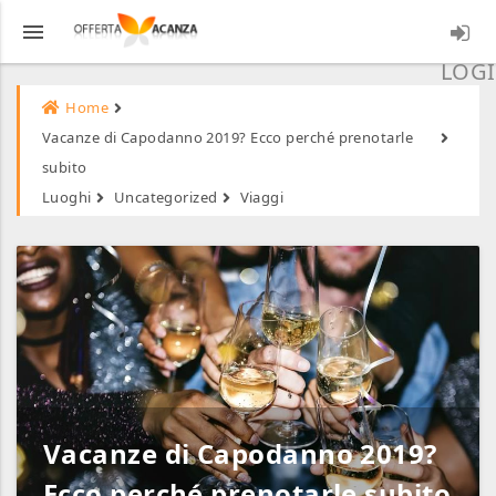
menu
LOGI
Home
Vacanze di Capodanno 2019? Ecco perché prenotarle
subito
Luoghi
Uncategorized
Viaggi
Vacanze di Capodanno 2019?
Ecco perché prenotarle subito