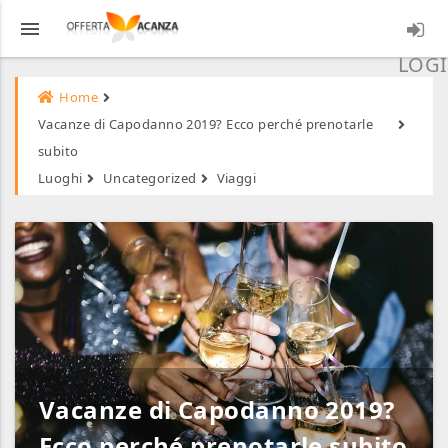
menu
LOGI
Home
Vacanze di Capodanno 2019? Ecco perché prenotarle
subito
Luoghi
Uncategorized
Viaggi
Vacanze di Capodanno 2019?
Ecco perché prenotarle subito